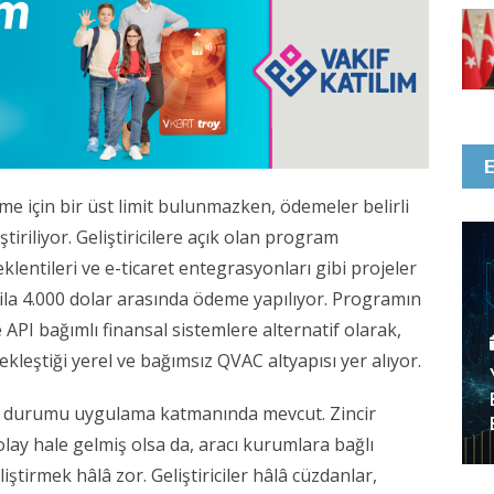
 için bir üst limit bulunmazken, ödemeler belirli 
tiriliyor. Geliştiricilere açık olan program 
klentileri ve e-ticaret entegrasyonları gibi projeler 
 ila 4.000 dolar arasında ödeme yapılıyor. Programın 
API bağımlı finansal sistemlere alternatif olarak, 
kleştiği yerel ve bağımsız QVAC altyapısı yer alıyor.
ık durumu uygulama katmanında mevcut. Zincir 
olay hale gelmiş olsa da, aracı kurumlara bağlı 
iştirmek hâlâ zor. Geliştiriciler hâlâ cüzdanlar, 