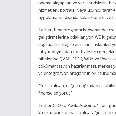
ödeme altyapıları ve veri servislerini bi
hizmetleri, borsalar veya üçüncü taraf AP
uygulamanın dışında kalan kontrol ve ha
Tether, hibe programı kapsamında özelli
geliştirmelerine odaklanıyor. WDK; gelişt
doğrudan entegre etmesine, işlemleri ye
ihtiyaç duymadan fon transferi gerçekl
hibeler ise QVAC, MDK, WDK ve Pears ekos
dokümantasyon hazırlanması, merkeziyetsi
ve entegrasyon araçlarının oluşturulması
“Yerel çalışan, değeri doğrudan tutabilen 
finanse ediyoruz”
Tether CEO’su Paolo Ardoino, “Tüm güncel a
Ya ürününüzün nasıl çalışacağını kontrol