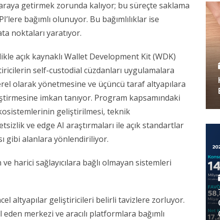
r araya getirmek zorunda kalıyor; bu süreçte saklama 
I’lere bağımlı olunuyor. Bu bağımlılıklar ise 
ta noktaları yaratıyor.
kle açık kaynaklı Wallet Development Kit (WDK) 
iricilerin self-custodial cüzdanları uygulamalara 
rel olarak yönetmesine ve üçüncü taraf altyapılara 
eştirmesine imkan tanıyor. Program kapsamındaki 
istemlerinin geliştirilmesi, teknik 
zlik ve edge AI araştırmaları ile açık standartlar 
 gibi alanlara yönlendiriliyor.
ve harici sağlayıcılara bağlı olmayan sistemleri 
ltyapılar geliştiricileri belirli tavizlere zorluyor. 
 eden merkezi ve aracılı platformlara bağımlı 