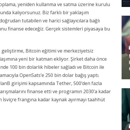
 toplama, yeniden kullanma ve satma üzerine kurulu 
da kalıyorsunuz. Biz farklı bir yaklaşım 
doğrudan tutabilen ve harici sağlayıcılara bağlı 
unu finanse edeceğiz. Gerçek sistemleri piyasaya bu 
geliştirme, Bitcoin eğitimi ve merkeziyetsiz 
laşımına yeni bir katman ekliyor. Şirket daha önce 
de 100 bin dolarlık hibeler sağladı ve Bitcoin ile 
 amacıyla OpenSats’e 250 bin dolar bağış yaptı. 
lanB girişimi kapsamında Tether, 500’den fazla 
h yarışmalarını finanse etti ve programın 2030’a kadar 
n İsviçre frangına kadar kaynak ayırmayı taahhüt 