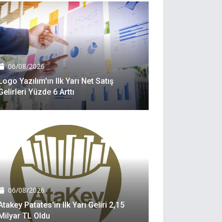
06/08/2026
Logo Yazılım'ın Ilk Yarı Net Satış
Gelirleri Yüzde 6 Arttı
06/08/2026
Atakey Patates'in Ilk Yarı Geliri 2,15
Milyar TL Oldu