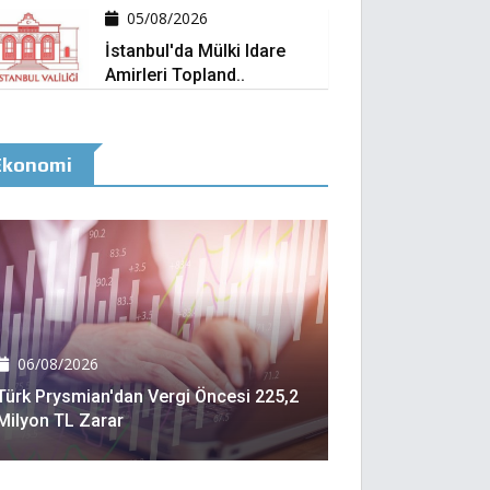
05/08/2026
İstanbul'da Mülki Idare
Amirleri Topland..
Ekonomi
06/08/2026
Türk Prysmian'dan Vergi Öncesi 225,2
Milyon TL Zarar